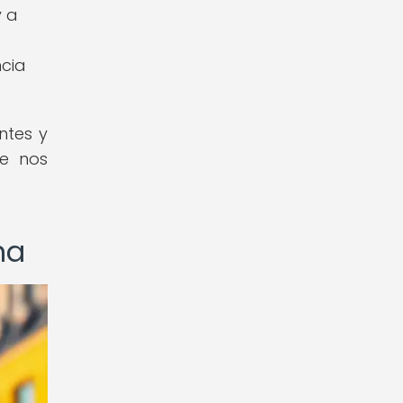
y a
ncia
ntes y
ue nos
na