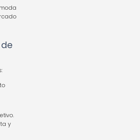
e moda
rcado
 de
:
to
tivo.
ta y