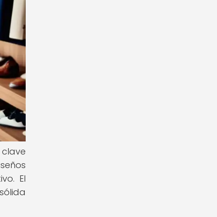
 clave
iseños
vo. El
sólida