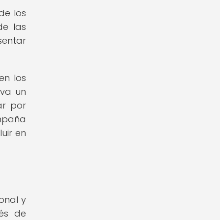
de los
de las
sentar
en los
eva un
ar por
ampaña
uir en
onal y
és de