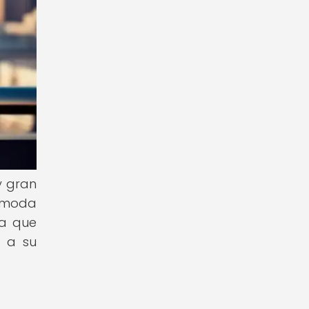
y gran
a moda
ya que
o a su