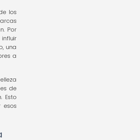
de los
arcas
n. Por
nfluir
o, una
bres a
elleza
tes de
. Esto
r esos
a