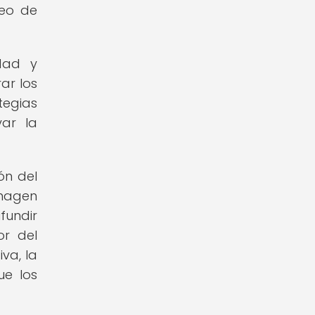
seo de
dad y
ar los
tegias
var la
ón del
imagen
fundir
or del
va, la
ue los