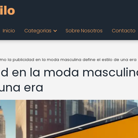
Inicio
Categorias
Sobre Nosotros
Contacto
mo la publicidad en la moda masculina define el estilo de una era
ad en la moda masculin
 una era