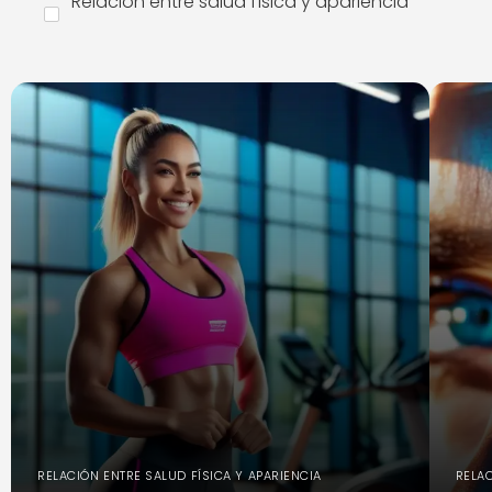
Relación entre salud física y apariencia
RELACIÓN ENTRE SALUD FÍSICA Y APARIENCIA
RELAC