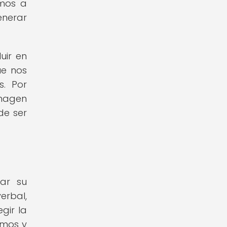
emos a
enerar
uir en
ue nos
s. Por
imagen
de ser
ar su
erbal,
gir la
smos y