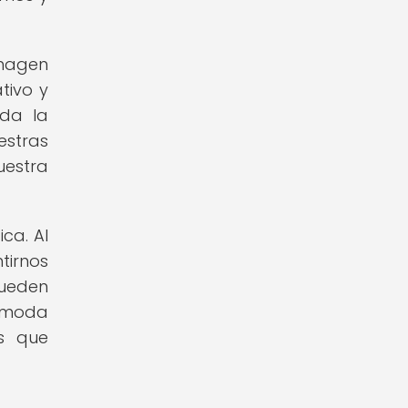
imagen
tivo y
nda la
estras
uestra
ca. Al
tirnos
pueden
a moda
as que