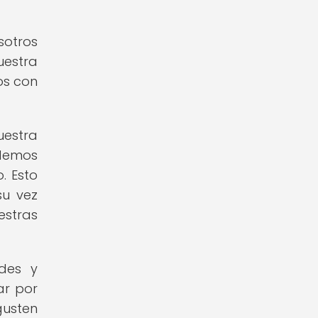
sotros
uestra
os con
estra
odemos
. Esto
su vez
stras
des y
ar por
gusten