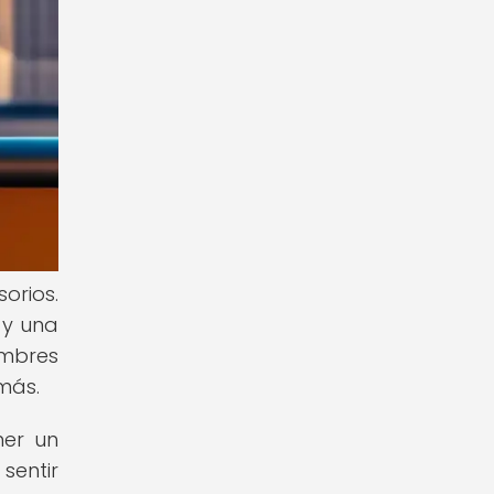
orios.
 y una
ombres
más.
ner un
sentir