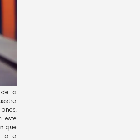
 de la
uestra
 años,
n este
en que
omo la