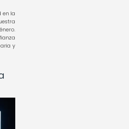
 en la
estra
énero.
fianza
aria y
a