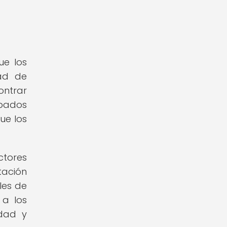
ue los
ad de
ontrar
mpados
ue los
ctores
tación
les de
 a los
idad y