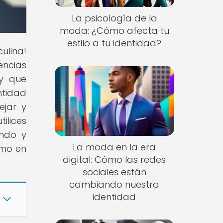
La psicología de la
moda: ¿Cómo afecta tu
estilo a tu identidad?
ulina!
encias
y que
ntidad
ejar y
ilices
endo y
La moda en la era
smo en
digital: Cómo las redes
sociales están
cambiando nuestra
identidad