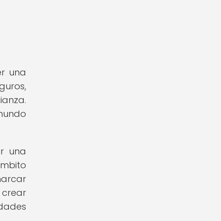
er una
guros,
ianza.
 mundo
ir una
ámbito
marcar
 crear
idades