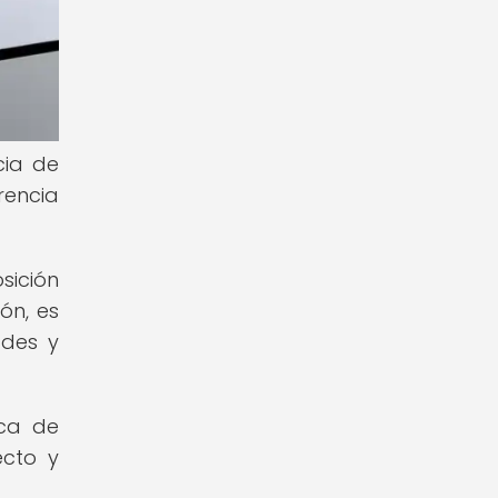
cia de
rencia
sición
ón, es
ades y
ica de
ecto y