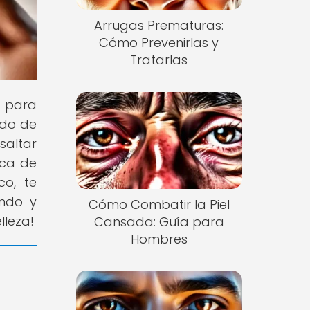
Arrugas Prematuras:
Cómo Prevenirlas y
Tratarlas
s para
ado de
saltar
ica de
co, te
endo y
Cómo Combatir la Piel
lleza!
Cansada: Guía para
Hombres