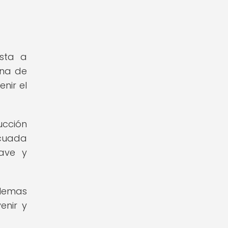
sta a
ina de
nir el
ucción
ecuada
uave y
blemas
enir y