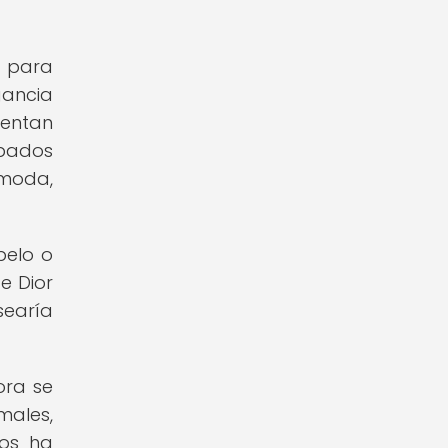
d para
gancia
sentan
pados
 moda,
pelo o
e Dior
searía
ora se
males,
los ha