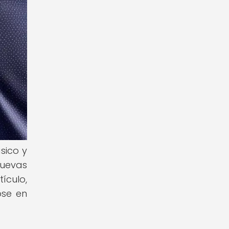
sico y
nuevas
ículo,
ose en