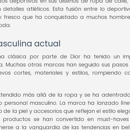
os deportivos en sus diseños de ropa de calle
alles atléticos. Esta fusión entre lo deportiv
 y fresco que ha conquistado a muchos hombr
oda.
asculina actual
a clásica por parte de Dior ha tenido un i
moda. Muchas otras marcas han seguido sus pasos
s cortes, materiales y estilos, rompiendo c
extendido más allá de la ropa y se ha adentrado
o personal masculino. La marca ha lanzado lín
e la piel y accesorios que reflejan el estilo eleg
tos productos se han convertido en must-have
se a la vanguardia de las tendencias en bel