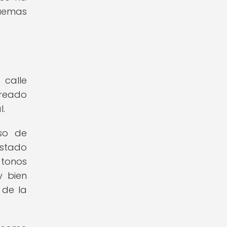
quemas
 calle
reado
l.
so de
ostado
 tonos
y bien
 de la