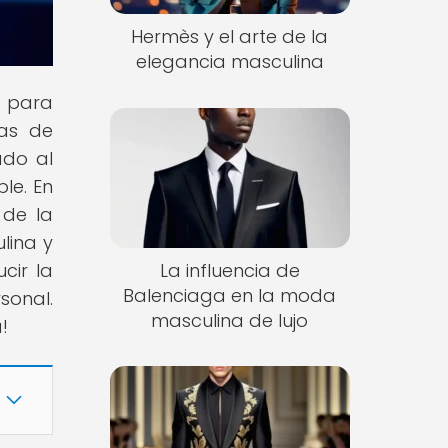
Hermès y el arte de la
elegancia masculina
s para
nas de
ado al
le. En
 de la
lina y
La influencia de
cir la
Balenciaga en la moda
sonal.
masculina de lujo
!