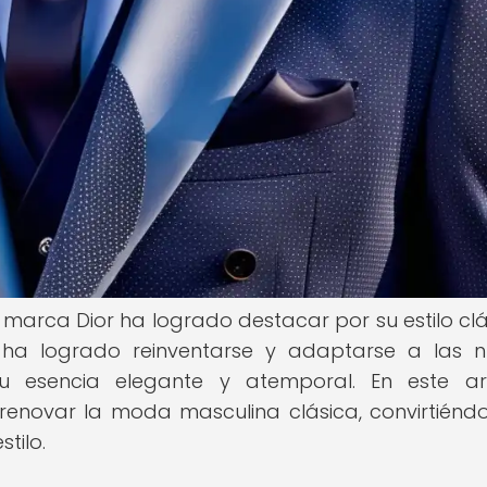
marca Dior ha logrado destacar por su estilo clá
s, ha logrado reinventarse y adaptarse a las 
u esencia elegante y atemporal. En este art
enovar la moda masculina clásica, convirtiénd
tilo.