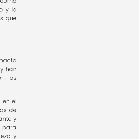
, como
o y lo
es que
mpacto
 y han
on las
 en el
eas de
ante y
s para
leza y