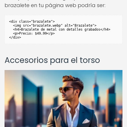
brazalete en tu página web podría ser:
<div class="brazalete">

  <img src="brazalete.webp" alt="Brazalete">

  <h4>Brazalete de metal con detalles grabados</h4>

  <p>Precio: $49.99</p>

</div>
Accesorios para el torso