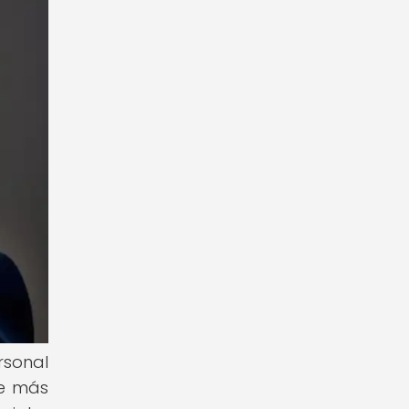
rsonal
se más