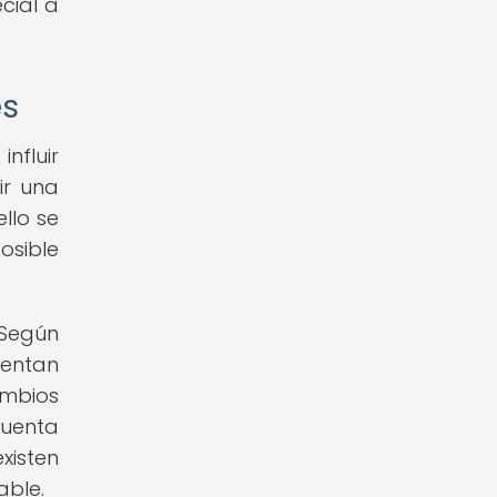
cial a
es
nfluir
ir una
llo se
osible
 Según
mentan
ambios
cuenta
xisten
able.