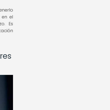
nerlo
 en el
zo. Es
tación
res