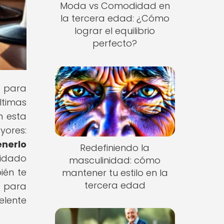
Moda vs Comodidad en
la tercera edad: ¿Cómo
lograr el equilibrio
perfecto?
s para
ltimas
n esta
ores:
nerlo
Redefiniendo la
uidado
masculinidad: cómo
ién te
mantener tu estilo en la
tercera edad
s para
elente