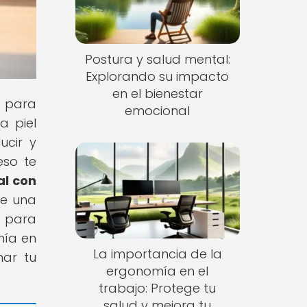
Postura y salud mental:
Explorando su impacto
en el bienestar
s para
emocional
a piel
ucir y
eso te
al con
de una
o para
mía en
La importancia de la
mar tu
ergonomía en el
trabajo: Protege tu
salud y mejora tu