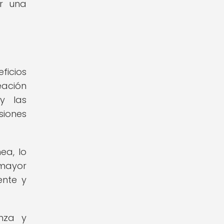
ar una
ficios
eación
y las
siones
ea, lo
 mayor
ente y
nza y