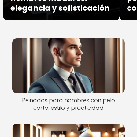
elegancia y sofisticación
co
Peinados para hombres con pelo
corto: estilo y practicidad