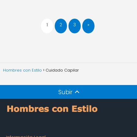
1
2
3
»
Hombres con Estilo
Cuidado Capilar
Subir