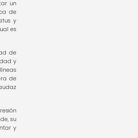
tar un
ica de
atus y
ual es
dad de
lidad y
líneas
era de
 audaz
resión
de, su
ntar y