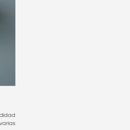
odidad
varias