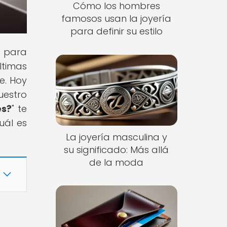
Cómo los hombres
famosos usan la joyería
para definir su estilo
s para
ltimas
e. Hoy
uestro
es?
" te
uál es
La joyería masculina y
su significado: Más allá
de la moda