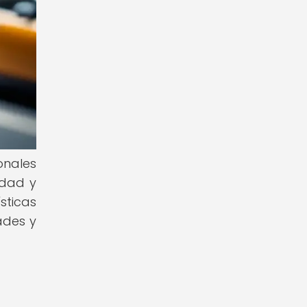
onales
idad y
sticas
ades y