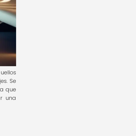
uellos
es. Se
ya que
ar una