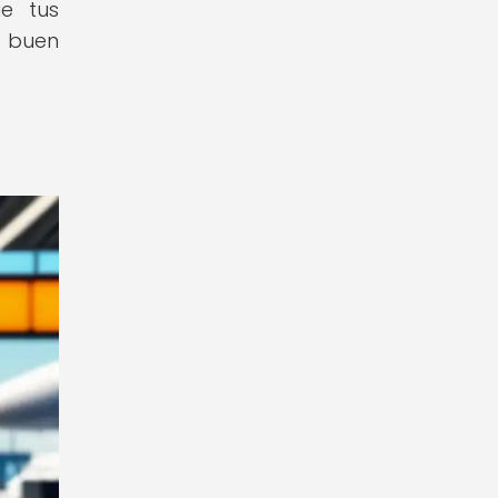
ue tus
y buen