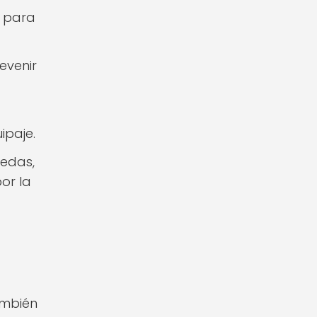
s para
evenir
ipaje.
uedas,
or la
ambién