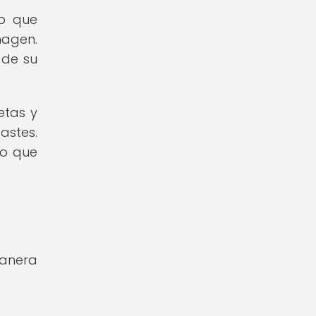
no que
magen.
 de su
etas y
astes.
lo que
manera