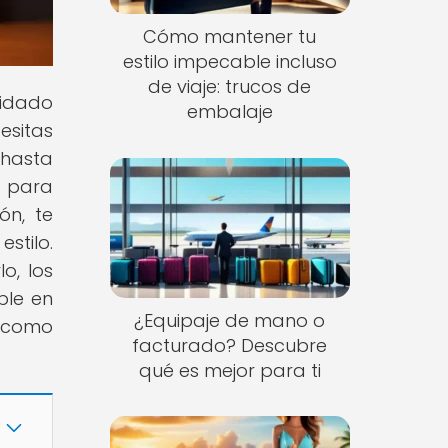
Cómo mantener tu
estilo impecable incluso
de viaje: trucos de
uidado
embalaje
esitas
 hasta
e para
ón, te
stilo.
o, los
ble en
¿Equipaje de mano o
o como
facturado? Descubre
qué es mejor para ti