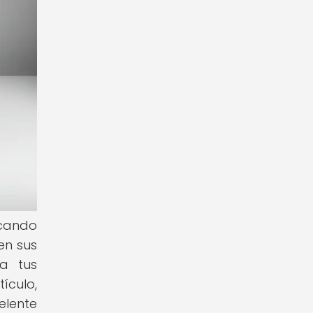
scando
en sus
 a tus
ículo,
elente