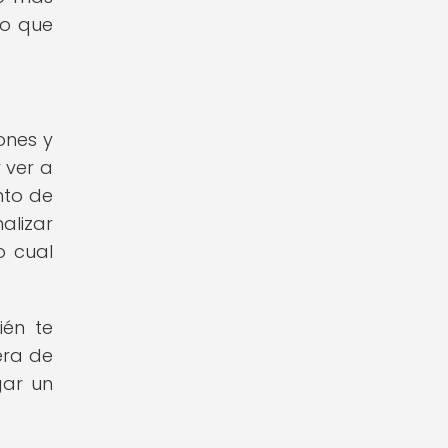
lo que
ones y
 ver a
nto de
alizar
o cual
ién te
era de
gar un