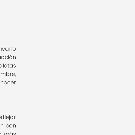
icarlo
uación
aletas
ombre,
onocer
flejar
en con
go más