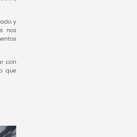
zado y
as nos
mentos
ar con
lo que