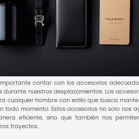
es importante contar con los accesorios adecuad
 durante nuestros desplazamientos. Los accesor
ara cualquier hombre con estilo que busca mante
en todo momento. Estos accesorios no solo nos 
nera eficiente, sino que también nos permiten
ros trayectos.