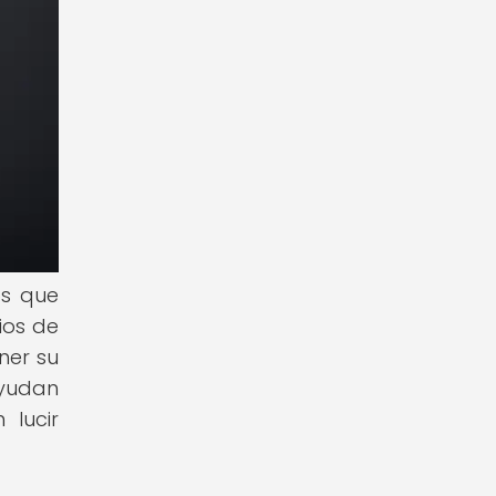
os que
ios de
ner su
ayudan
 lucir