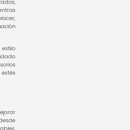
zados,
entras
lacer,
uación
estilo
uidado
sorios
 estés
ejorar
 desde
ables,