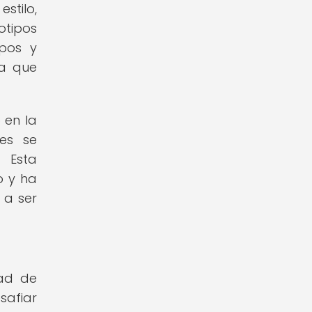
stilo,
otipos
rpos y
na que
 en la
es se
. Esta
o y ha
 a ser
ad de
safiar