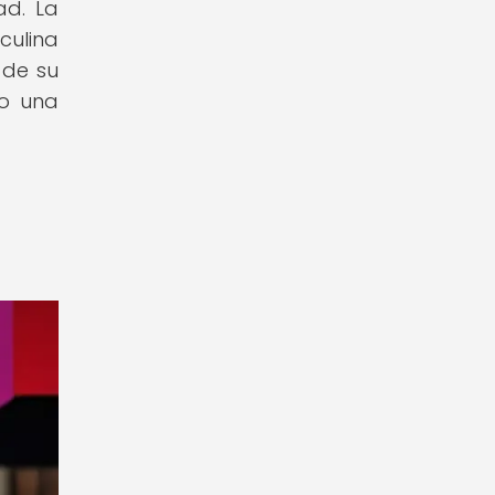
ad. La
culina
 de su
mo una
a