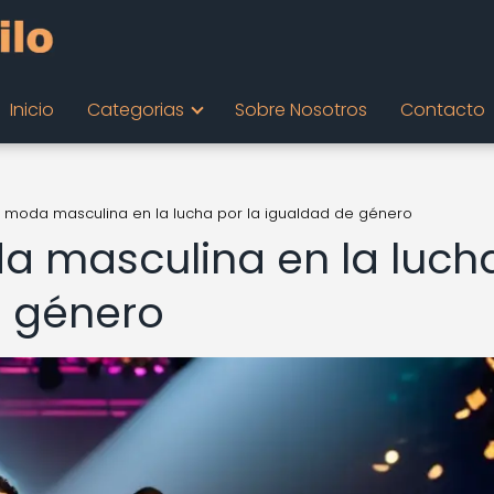
Inicio
Categorias
Sobre Nosotros
Contacto
a moda masculina en la lucha por la igualdad de género
da masculina en la luch
e género