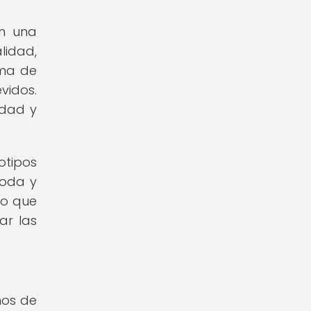
on una
lidad,
ama de
vidos.
edad y
otipos
moda y
lo que
ar las
nos de