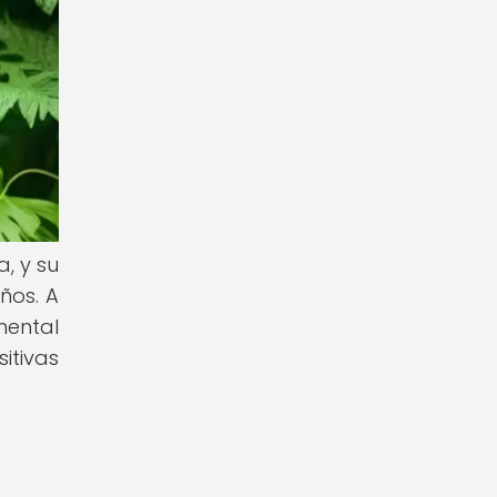
, y su
ños. A
mental
itivas