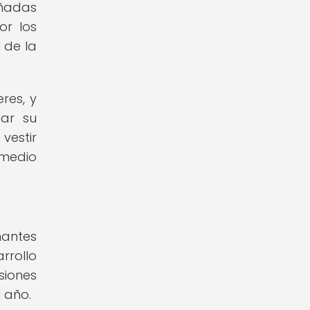
eñadas
or los
 de la
res, y
ar su
vestir
 medio
nantes
rrollo
siones
 año.