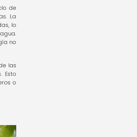
clo de
as. La
as, lo
 agua.
gía no
de las
 Esto
eros o