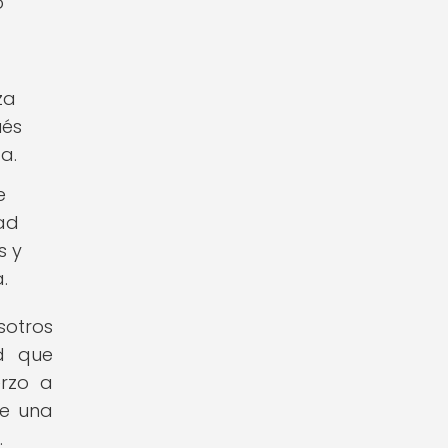
o
za
ués
a.
e
ad
s y
.
sotros
d que
erzo a
de una
.