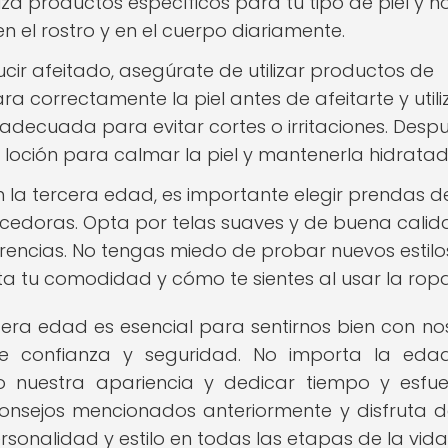
liza productos específicos para tu tipo de piel y n
n el rostro y en el cuerpo diariamente.
lucir afeitado, asegúrate de utilizar productos de
para correctamente la piel antes de afeitarte y utili
adecuada para evitar cortes o irritaciones. Desp
 loción para calmar la piel y mantenerla hidratad
 la tercera edad, es importante elegir prendas d
edoras. Opta por telas suaves y de buena calid
erencias. No tengas miedo de probar nuevos estilo
ta tu comodidad y cómo te sientes al usar la ropa
rcera edad es esencial para sentirnos bien con no
 confianza y seguridad. No importa la eda
 nuestra apariencia y dedicar tiempo y esfu
consejos mencionados anteriormente y disfruta 
rsonalidad y estilo en todas las etapas de la vida