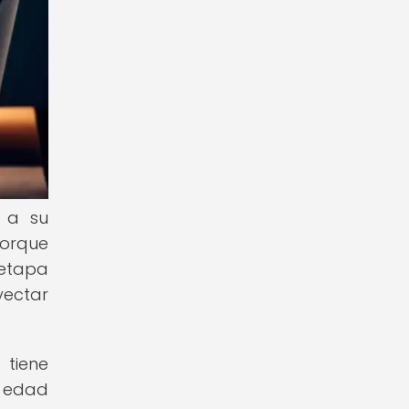
 a su
orque
 etapa
yectar
 tiene
a edad