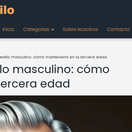
Inicio
Categorias
Sobre Nosotros
Contacto
 estilo masculino: cómo mantenerla en la tercera edad
tilo masculino: cómo
tercera edad