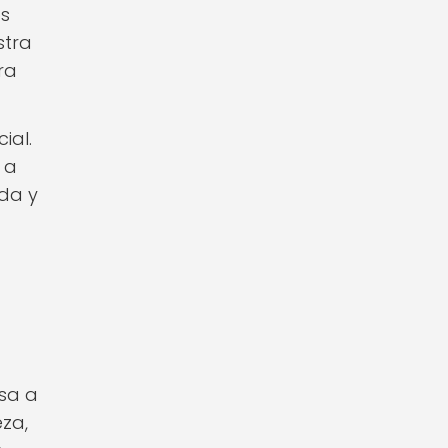
os
stra
ra
ial.
 a
ada y
a
nsa a
eza,