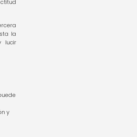
ctitud
ercera
sta la
 lucir
 puede
ón y