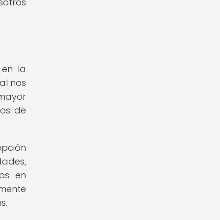
sotros
 en la
al nos
 mayor
ros de
epción
dades,
nos en
amente
s.