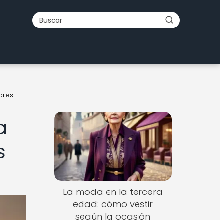
bres
a
s
La moda en la tercera
edad: cómo vestir
según la ocasión