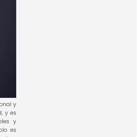
onal y
, y es
les y
olo es