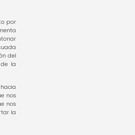
to por
imenta
ntonar
ecuada
ón del
 de la
hacia
ue nos
ue nos
tar la