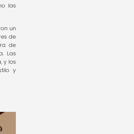
mo las
ron un
res de
ura de
a. Las
 y los
tilo y