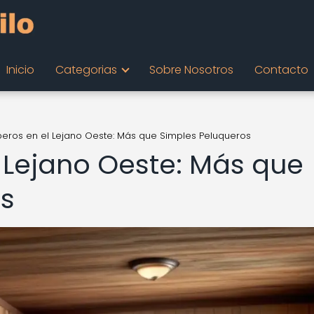
Inicio
Categorias
Sobre Nosotros
Contacto
beros en el Lejano Oeste: Más que Simples Peluqueros
l Lejano Oeste: Más que
os