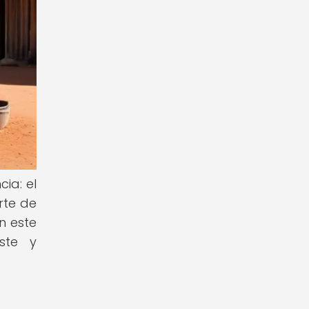
ia: el
rte de
n este
ste y