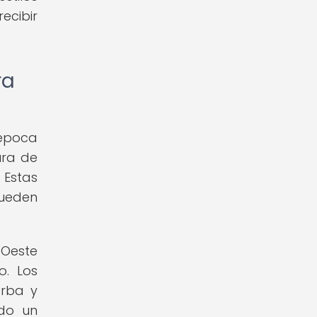
ecibir
ra
 época
ura de
 Estas
pueden
 Oeste
o. Los
arba y
ido un