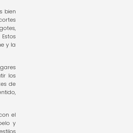
s bien
cortes
gotes,
 Estos
e y la
ugares
ir los
tes de
ntido,
con el
pelo y
stilos