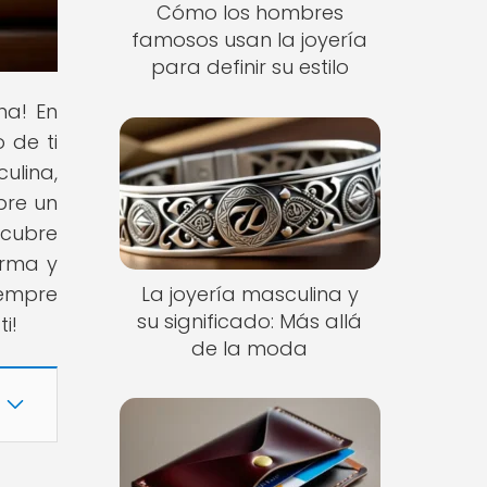
Cómo los hombres
famosos usan la joyería
para definir su estilo
na! En
 de ti
ulina,
bre un
scubre
orma y
La joyería masculina y
iempre
su significado: Más allá
i!
de la moda