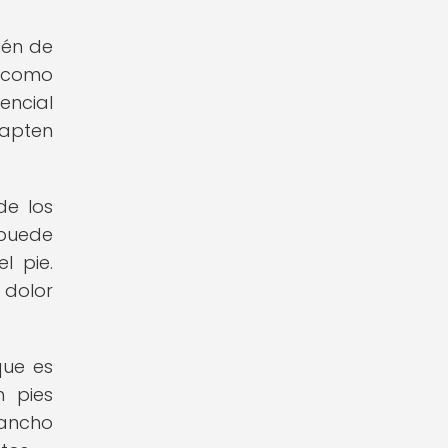
ién de
 como
encial
apten
de los
 puede
l pie.
 dolor
que es
n pies
 ancho