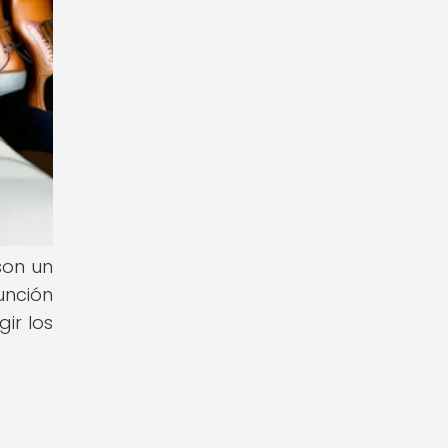
son un
unción
ir los