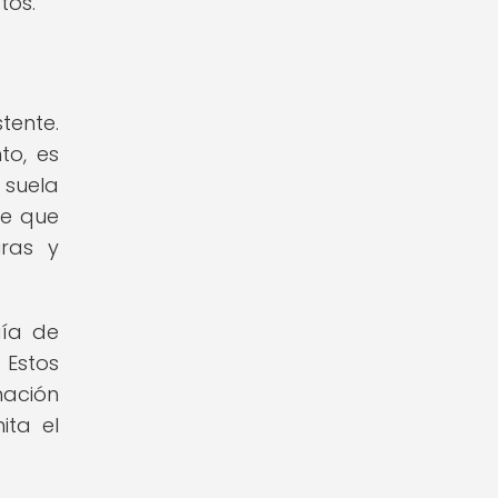
tos.
tente.
to, es
suela
te que
uras y
gía de
 Estos
nación
ita el