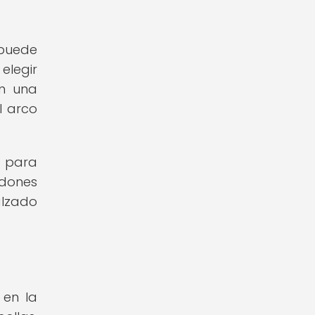
 puede
elegir
on una
l arco
a para
rdones
alzado
 en la