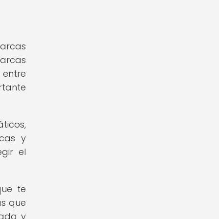
marcas
arcas
 entre
rtante
ticos,
icas y
gir el
que te
as que
mada y