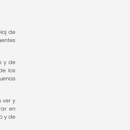
loj de
uentes
s y de
de los
buenas
s ver y
rar en
o y de