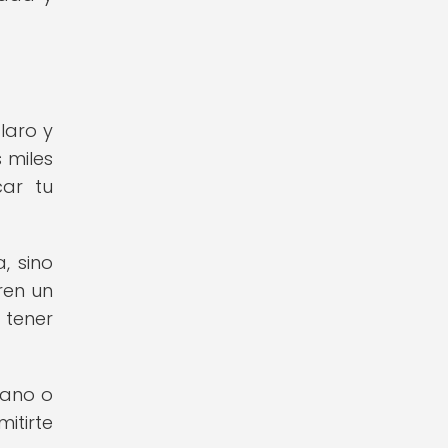
laro y
 miles
car tu
, sino
ren un
 tener
mano o
itirte