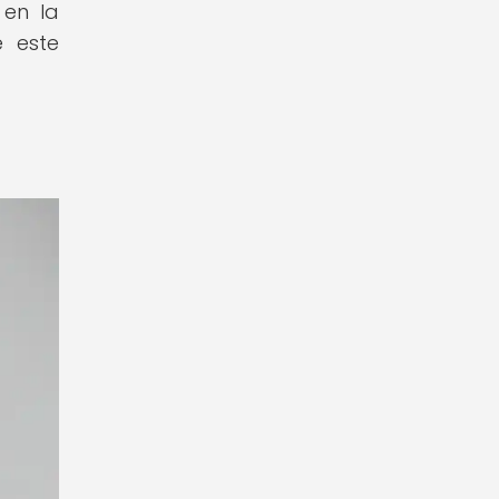
 en la
e este