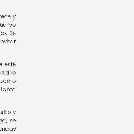
rece y
cuerpo
po. Se
evitar
e esté
diario
radero
 tanta
tilo y
ad, se
ncias