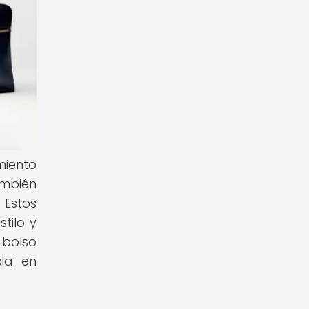
miento
ambién
 Estos
tilo y
 bolso
ia en