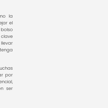
omo la
jar el
 bolso
 clave
llevar
tenga
muchas
ar por
ncial,
n ser