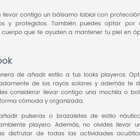
 llevar contigo un bálsamo labial con protección
s y protegidos. También puedes optar por ut
el cuerpo que te ayuden a mantener tu piel en ó
ook
nera de añadir estilo a tus looks playeros. Op
uadamente de los rayos solares y además te 
des considerar llevar contigo una mochila o bo
e forma cómoda y organizada.
añadir pulseras o brazaletes de estilo náutic
biente playero. Además, no olvides llevar un
 disfrutar de todas las actividades acuátic