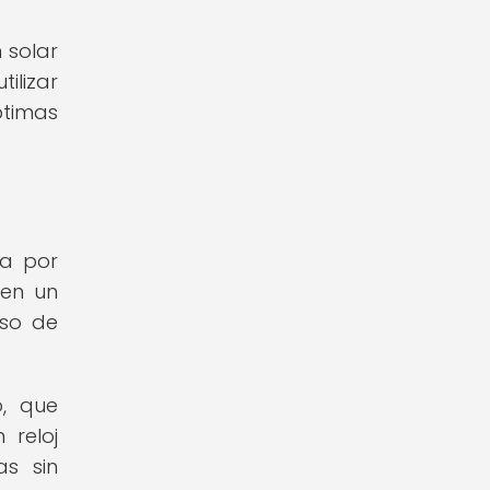
 solar
ilizar
ptimas
ta por
den un
lso de
o, que
 reloj
as sin