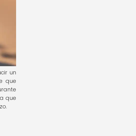
cir un
te que
urante
ra que
zo.