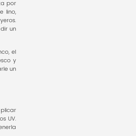
ta por
 lino,
yeros.
dir un
co, el
esco y
rle un
plicar
os UV.
enerla