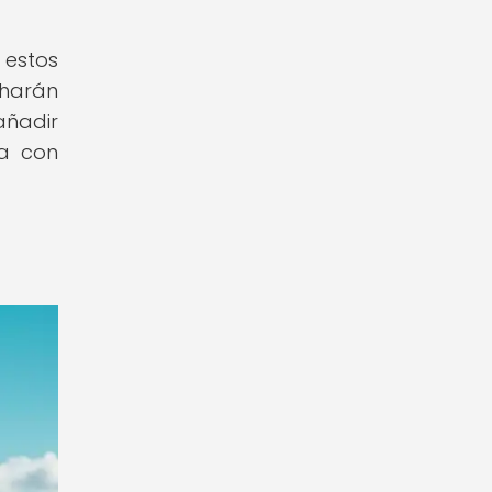
 estos
 harán
añadir
ya con