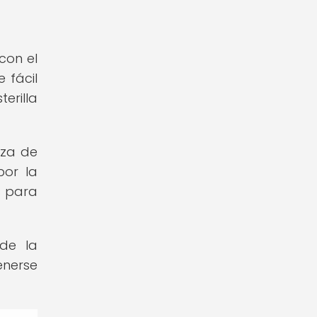
con el
 fácil
erilla
aza de
por la
s para
 de la
enerse