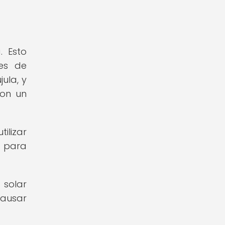
. Esto
des de
ula, y
con un
ilizar
, para
 solar
causar