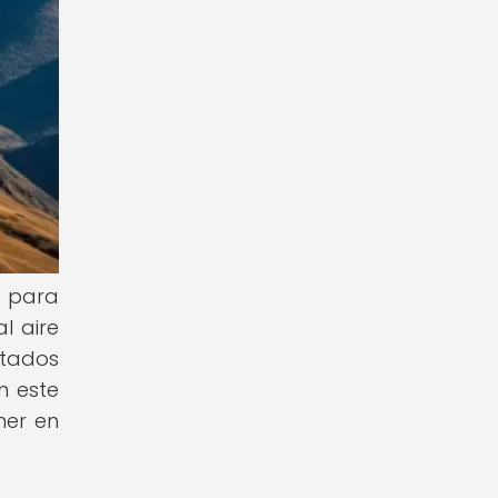
l para
l aire
ntados
n este
ner en