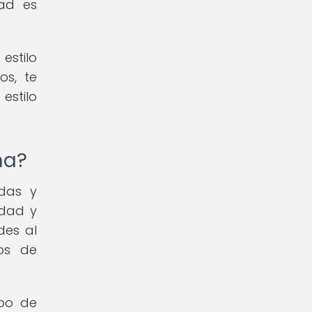
dad es
estilo
os, te
estilo
ña?
ndas y
idad y
des al
nos de
ipo de