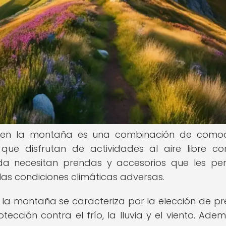
ro en la montaña es una combinación de como
 que disfrutan de actividades al aire libre c
da necesitan prendas y accesorios que les pe
las condiciones climáticas adversas.
n la montaña se caracteriza por la elección de p
tección contra el frío, la lluvia y el viento. Adem