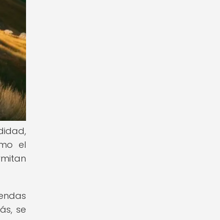
didad,
omo el
rmitan
rendas
ás, se