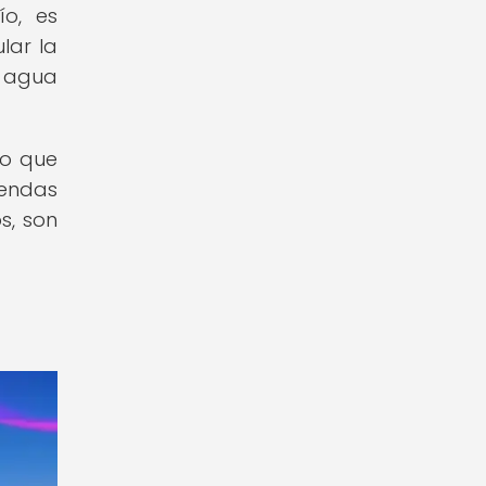
ío, es
lar la
l agua
po que
rendas
s, son