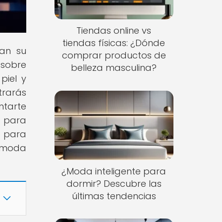
Tiendas online vs
tiendas físicas: ¿Dónde
ran su
comprar productos de
 sobre
belleza masculina?
piel y
trarás
ntarte
e para
s para
a moda
¿Moda inteligente para
dormir? Descubre las
últimas tendencias