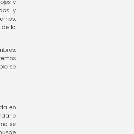
ojes y
ndas y
ernos,
 de la
mbres,
iremos
olo se
ada en
ndarle
 no se
 puede