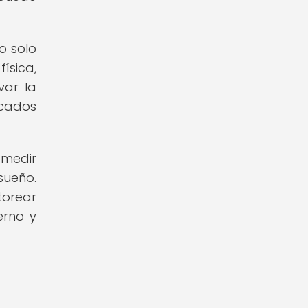
o solo
ísica,
var la
icados
 medir
sueño.
torear
erno y