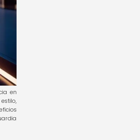
cia en
stilo,
ficios
uardia