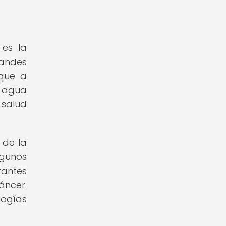
 es la
randes
 que a
e agua
 salud
 de la
lgunos
rantes
áncer.
logías