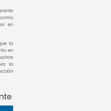
urante
, como
nar en
que la
año en
muchos
eva la
ucción
ente