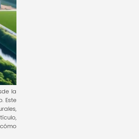
sde la
. Este
rales,
ículo,
y cómo