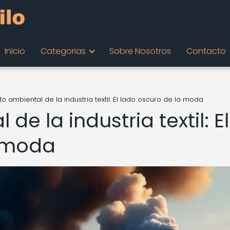
Inicio
Categorias
Sobre Nosotros
Contacto
o ambiental de la industria textil: El lado oscuro de la moda
e la industria textil: El
a moda