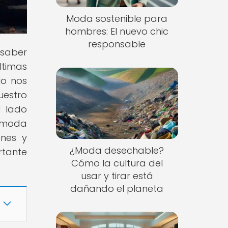
Moda sostenible para
hombres: El nuevo chic
responsable
 saber
ltimas
lo nos
uestro
l lado
a moda
ones y
¿Moda desechable?
rtante
Cómo la cultura del
usar y tirar está
dañando el planeta