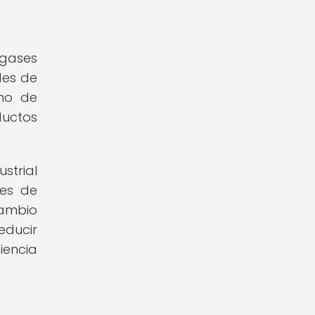
 gases
des de
umo de
ductos
strial
ses de
cambio
educir
iencia