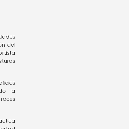
idades
ón del
rtista
sturas
ficios
ndo la
 roces
áctica
bertad