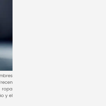
ombres
frecen
a ropa
o y el