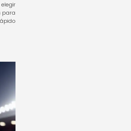
elegir
s para
rápido