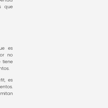
as que
que es
dor no
 tiene
ntos.
it, es
entos.
rmitan