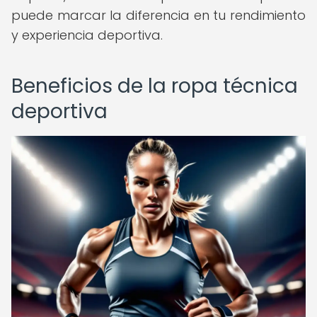
puede marcar la diferencia en tu rendimiento
y experiencia deportiva.
Beneficios de la ropa técnica
deportiva