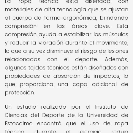
La ropa técnica está diseñada con
materiales de alta tecnología que se ajustan
al cuerpo de forma ergonómica, brindando
compresión en las áreas clave. Esta
compresión ayuda a estabilizar los músculos
y reducir la vibración durante el movimiento,
lo que a su vez disminuye el riesgo de lesiones
relacionadas con el deporte. Además,
algunos tejidos técnicos están diseñados con
propiedades de absorción de impactos, lo
que proporciona una capa adicional de
protección.
Un estudio realizado por el Instituto de
Ciencias del Deporte de la Universidad de
Estocolmo encontró que el uso de ropa
técnica durante el ejercicio redujo