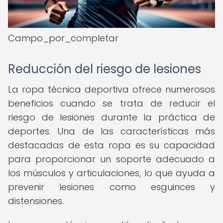
Campo_por_completar
Reducción del riesgo de lesiones
La ropa técnica deportiva ofrece numerosos
beneficios cuando se trata de reducir el
riesgo de lesiones durante la práctica de
deportes. Una de las características más
destacadas de esta ropa es su capacidad
para proporcionar un soporte adecuado a
los músculos y articulaciones, lo que ayuda a
prevenir lesiones como esguinces y
distensiones.