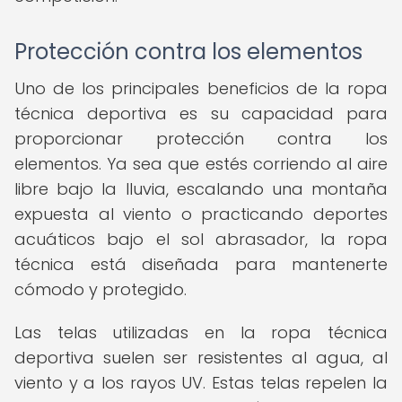
Protección contra los elementos
Uno de los principales beneficios de la ropa
técnica deportiva es su capacidad para
proporcionar protección contra los
elementos. Ya sea que estés corriendo al aire
libre bajo la lluvia, escalando una montaña
expuesta al viento o practicando deportes
acuáticos bajo el sol abrasador, la ropa
técnica está diseñada para mantenerte
cómodo y protegido.
Las telas utilizadas en la ropa técnica
deportiva suelen ser resistentes al agua, al
viento y a los rayos UV. Estas telas repelen la