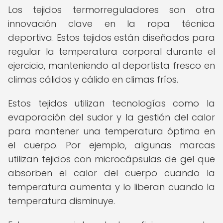
Los tejidos termorreguladores son otra
innovación clave en la ropa técnica
deportiva. Estos tejidos están diseñados para
regular la temperatura corporal durante el
ejercicio, manteniendo al deportista fresco en
climas cálidos y cálido en climas fríos.
Estos tejidos utilizan tecnologías como la
evaporación del sudor y la gestión del calor
para mantener una temperatura óptima en
el cuerpo. Por ejemplo, algunas marcas
utilizan tejidos con microcápsulas de gel que
absorben el calor del cuerpo cuando la
temperatura aumenta y lo liberan cuando la
temperatura disminuye.