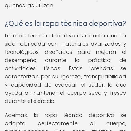
quienes las utilizan.
¿Qué es la ropa técnica deportiva?
La ropa técnica deportiva es aquella que ha
sido fabricada con materiales avanzados y
tecnológicos, diseñados para mejorar el
desempeño durante la práctica de
actividades físicas. Estas prendas se
caracterizan por su ligereza, transpirabilidad
y capacidad de evacuar el sudor, lo que
ayuda a mantener el cuerpo seco y fresco
durante el ejercicio.
Además, la ropa técnica deportiva se
adapta perfectamente al cuerpo,