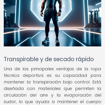
Transpirable y de secado rápido
Una de las principales ventajas de la ropa
técnica deportiva es su capacidad para
mantener la transpiración bajo control. Está
diseñada con materiales que permiten la
circulación del aire y la evaporación del
sudor, lo que ayuda a mantener el cuerpo