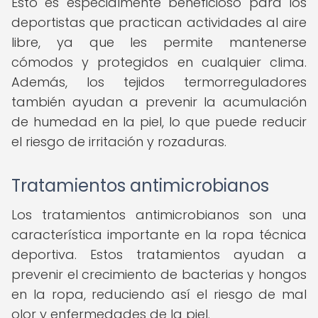
Esto es especialmente beneficioso para los
deportistas que practican actividades al aire
libre, ya que les permite mantenerse
cómodos y protegidos en cualquier clima.
Además, los tejidos termorreguladores
también ayudan a prevenir la acumulación
de humedad en la piel, lo que puede reducir
el riesgo de irritación y rozaduras.
Tratamientos antimicrobianos
Los tratamientos antimicrobianos son una
característica importante en la ropa técnica
deportiva. Estos tratamientos ayudan a
prevenir el crecimiento de bacterias y hongos
en la ropa, reduciendo así el riesgo de mal
olor y enfermedades de la piel.