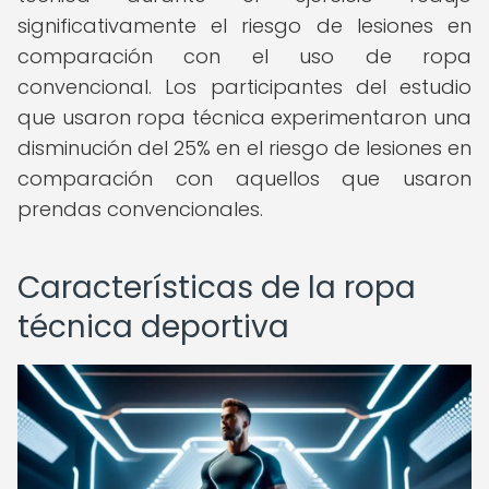
significativamente el riesgo de lesiones en
comparación con el uso de ropa
convencional. Los participantes del estudio
que usaron ropa técnica experimentaron una
disminución del 25% en el riesgo de lesiones en
comparación con aquellos que usaron
prendas convencionales.
Características de la ropa
técnica deportiva