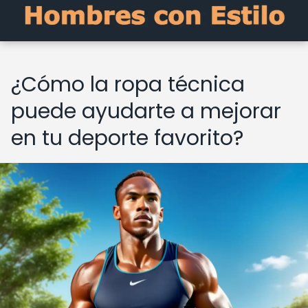
¿Cómo la ropa técnica
puede ayudarte a mejorar
en tu deporte favorito?