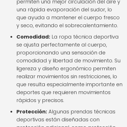
permiten una mejor circulación del aire y
una rápida evaporación del sudor, lo
que ayuda a mantener el cuerpo fresco
y seco, evitando el sobrecalentamiento.
Comodidad:
La ropa técnica deportiva
se ajusta perfectamente al cuerpo,
proporcionando una sensación de
comodidad y libertad de movimiento. Su
ligereza y diseño ergonómico permiten
realizar movimientos sin restricciones, lo
que resulta especialmente importante en
deportes que requieren movimientos
rápidos y precisos.
Protección:
Algunas prendas técnicas
deportivas están diseñadas con