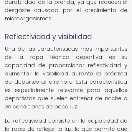
durabilidad de la prenda, ya que reducen el
desgaste causado por el crecimiento de
microorganismos.
Reflectividad y visibilidad
Una de las características más importantes
de la ropa técnica deportiva es su
capacidad de proporcionar reflectividad y
aumentar la visibilidad durante la práctica
de deportes al aire libre. Esta característica
es especialmente relevante para aquellos
deportistas que suelen entrenar de noche o
en condiciones de poca luz.
La reflectividad consiste en la capacidad de
la ropa de reflejar la luz, lo que permite que