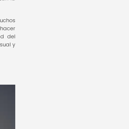
Muchos
 hacer
ad del
sual y