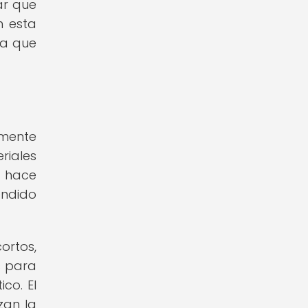
ar que
n esta
ra que
amente
iales
s hace
endido
ortos,
s para
co. El
zan la