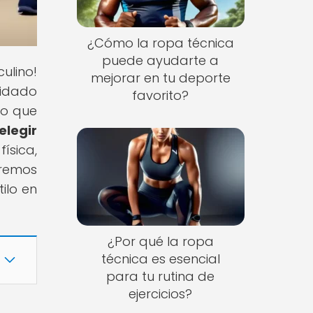
¿Cómo la ropa técnica
puede ayudarte a
ulino!
mejorar en tu deporte
uidado
favorito?
lo que
legir
ísica,
aremos
ilo en
¿Por qué la ropa
técnica es esencial
para tu rutina de
ejercicios?