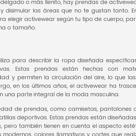
 delgado o más llenito, hay prendas de activewe
y disimular las áreas que no te gustan tanto. E
a elegir activewear según tu tipo de cuerpo, pa
rma o tamaño.
iliza para describir la ropa diseñada específic
tivas. Estas prendas están hechas con mater
d y permiten la circulación del aire, lo que la
argo, en los últimos años, el activewear ha trasc
 en una parte integral de la moda masculina.
iedad de prendas, como camisetas, pantalones c
tillas deportivas. Estas prendas están diseñada
 pero también tienen en cuenta el aspecto estéti
 modernos, colores llamativos y cortes que real