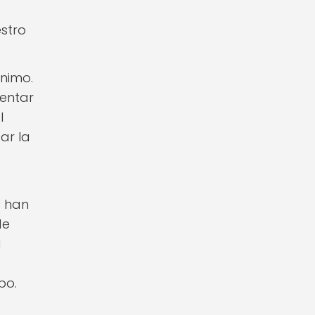
stro
ánimo.
mentar
l
ar la
s han
de
l
po.