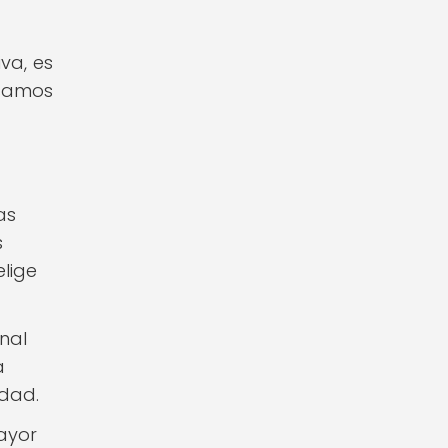
va, es
usamos
as
s
elige
nal
a
idad.
ayor