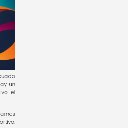
ecuado
hay un
vo: el
evamos
rtivo.