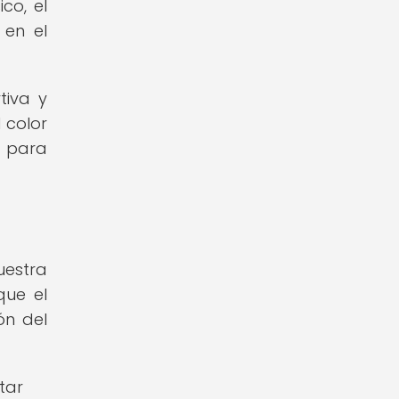
co, el
 en el
tiva y
 color
 para
uestra
que el
ón del
tar