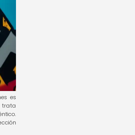
nes es
 trata
ntico.
ección