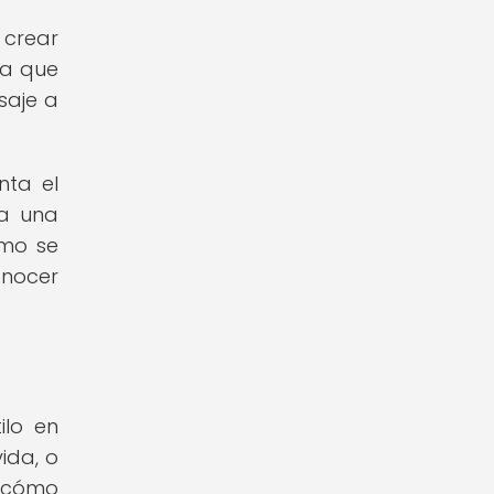
 crear
ca que
saje a
nta el
ra una
ómo se
onocer
ilo en
ida, o
r cómo