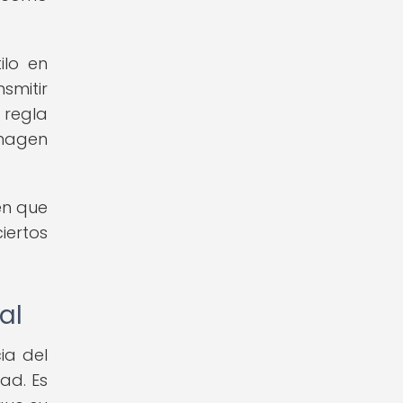
ilo en
smitir
 regla
imagen
en que
iertos
al
ia del
ad. Es