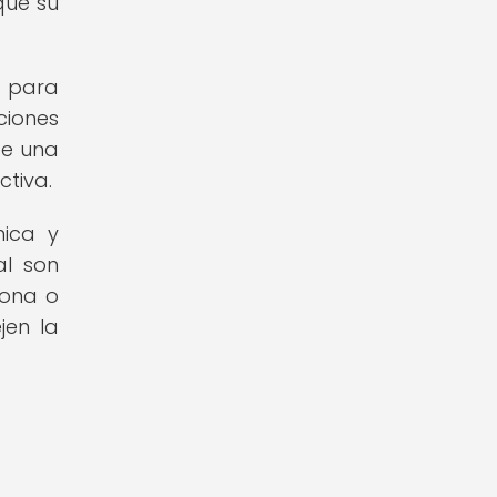
que su
o para
ciones
te una
ctiva.
nica y
al son
sona o
jen la