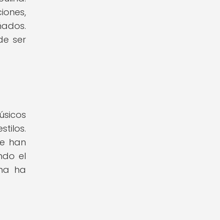
iones,
ñados.
de ser
úsicos
tilos.
se han
ndo el
ina ha