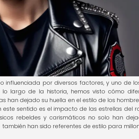
influenciada por diversos factores, y uno de l
 A lo largo de la historia, hemos visto cómo dife
as han dejado su huella en el estilo de los hombre
te sentido es el impacto de las estrellas del r
sicos rebeldes y carismáticos no solo han dej
e también han sido referentes de estilo para millo