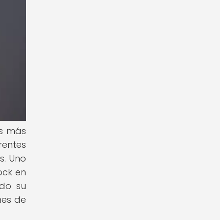
os más
rentes
s. Uno
ock en
ado su
nes de