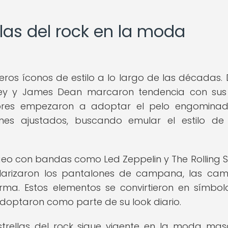
llas del rock en la moda
deros íconos de estilo a lo largo de las décadas.
esley y James Dean marcaron tendencia con sus
bres empezaron a adoptar el pelo engominado
es ajustados, buscando emular el estilo de
ogeo con bandas como Led Zeppelin y The Rolling S
arizaron los pantalones de campana, las cam
ma. Estos elementos se convirtieron en símbol
adoptaron como parte de su look diario.
strellas del rock sigue vigente en la moda masc