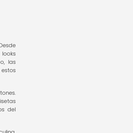
 Desde
 looks
, las
 estos
tones.
isetas
os del
ulina.