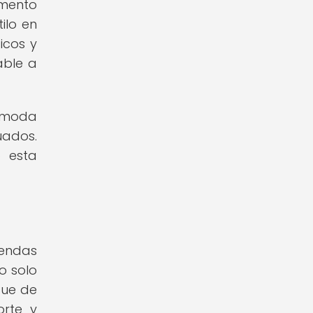
emento
ilo en
icos y
able a
a moda
uados.
 esta
rendas
o solo
que de
orte y