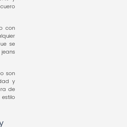
 cuero
ro con
lquier
que se
 jeans
lo son
idad y
era de
stilo
y