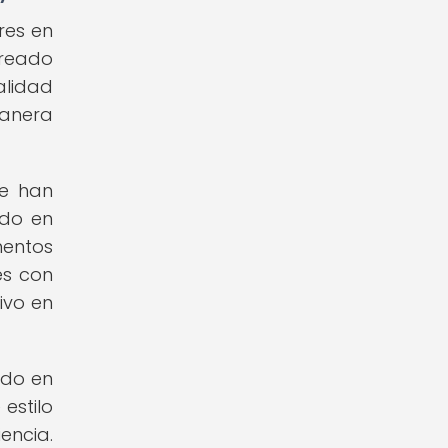
res en
creado
alidad
manera
ue han
ado en
mentos
es con
ivo en
ido en
estilo
encia.