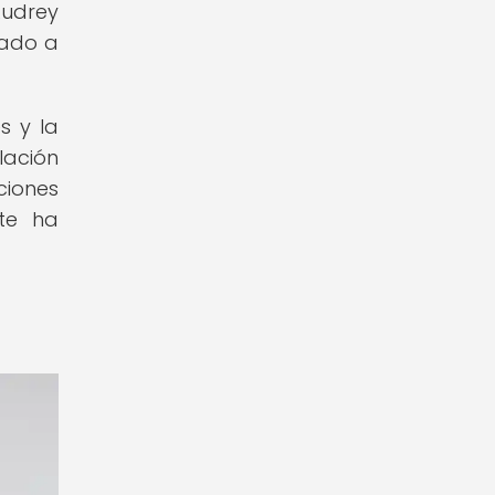
Audrey
dado a
s y la
lación
ciones
nte ha