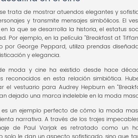
se trata de mostrar atuendos elegantes y sofisti
ersonajes y transmite mensajes simbólicos. El ves
 la que se desarrolla la historia, el estatus soc
. Por ejemplo, en la película "Breakfast at Tiffany
do por George Peppard, utiliza prendas diseñad
isticación y elegancia.
 de moda y cine ha existido desde hace déca
 reconocidos en esta relación simbiótica. Hub
r el vestuario para Audrey Hepburn en "Breakf
e han dejado una marca indeleble en la moda masc
y's" es un ejemplo perfecto de cómo la moda mas
nta narrativa. A través de los trajes impecables
onaje de Paul Varjak es retratado como un h
o solo le dan un aspecto sofisticado, sino que t