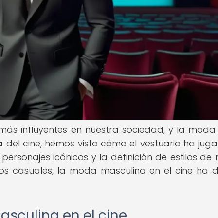
 más influyentes en nuestra sociedad, y la moda
ia del cine, hemos visto cómo el vestuario ha jug
ersonajes icónicos y la definición de estilos de
os casuales, la moda masculina en el cine ha 
sculina en el cine