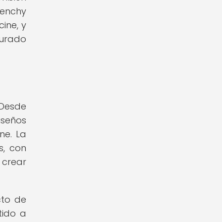
venchy
ine, y
urado
 Desde
iseños
ne. La
s, con
 crear
cto de
tido a