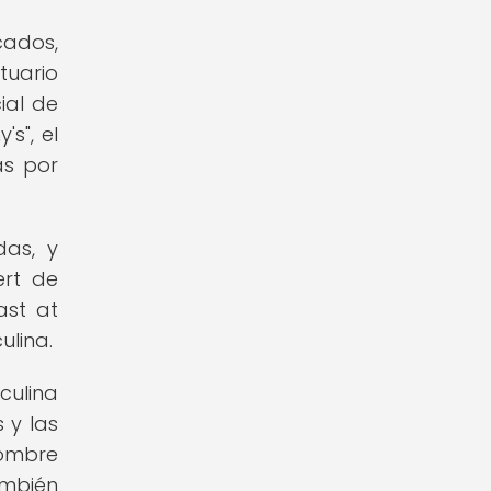
cados,
tuario
ial de
's", el
as por
das, y
ert de
ast at
ulina.
culina
 y las
ombre
ambién