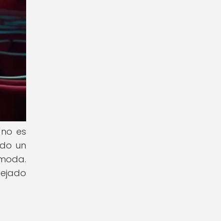
 no es
ado un
 moda.
dejado