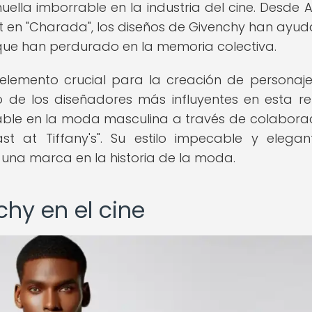
lla imborrable en la industria del cine. Desde 
t en "Charada", los diseños de Givenchy han ayu
os que han perdurado en la memoria colectiva.
elemento crucial para la creación de personaje
o de los diseñadores más influyentes en esta re
able en la moda masculina a través de colabora
st at Tiffany's". Su estilo impecable y elega
 una marca en la historia de la moda.
chy en el cine