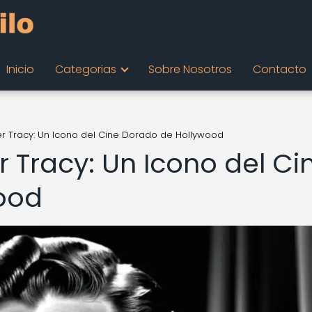
Inicio
Categorias
Sobre Nosotros
Contacto
cer Tracy: Un Icono del Cine Dorado de Hollywood
r Tracy: Un Icono del Ci
ood