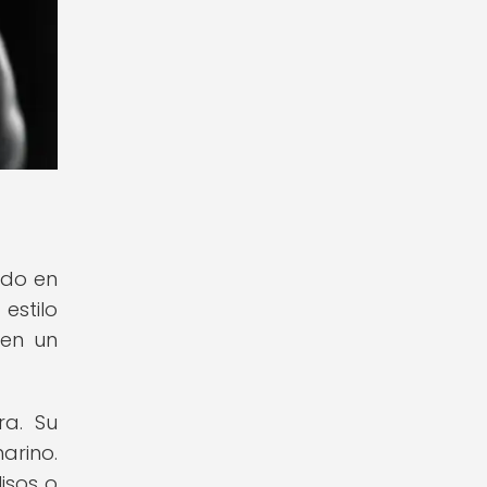
ado en
estilo
 en un
ra. Su
arino.
isos o