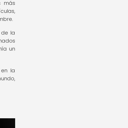
es más
culas,
mbre.
 de la
onados
nía un
 en la
mundo,