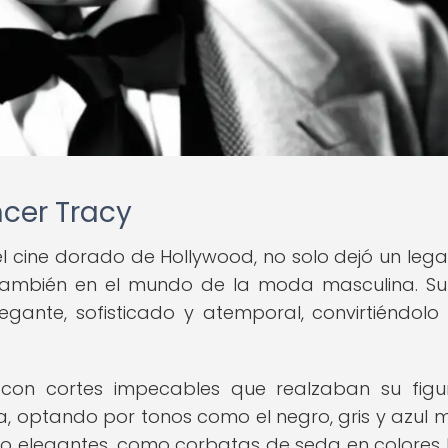
ncer Tracy
l cine dorado de Hollywood, no solo dejó un leg
o también en el mundo de la moda masculina. Su 
egante, sofisticado y atemporal, convirtiéndolo
, con cortes impecables que realzaban su figu
ca, optando por tonos como el negro, gris y azul m
ro elegantes, como corbatas de seda en colores l