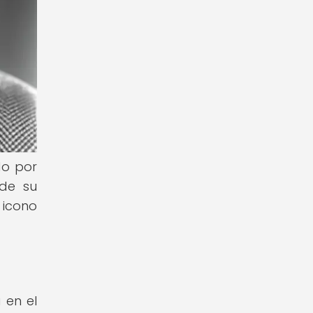
do por
 de su
 icono
 en el