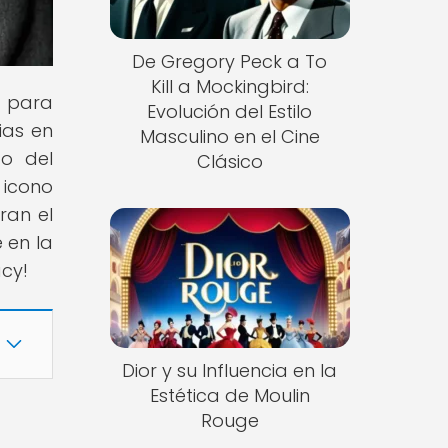
De Gregory Peck a To
Kill a Mockingbird:
n para
Evolución del Estilo
ias en
Masculino en el Cine
o del
Clásico
 icono
ran el
 en la
acy!
Dior y su Influencia en la
Estética de Moulin
Rouge