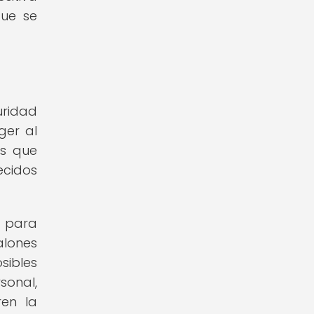
que se
uridad
ger al
as que
ecidos
a para
alones
sibles
sonal,
en la