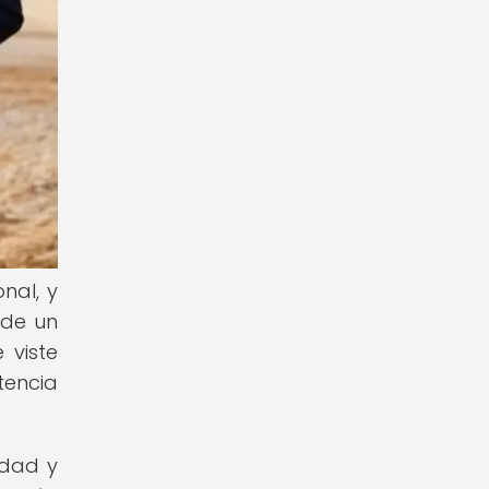
nal, y
 de un
 viste
tencia
edad y