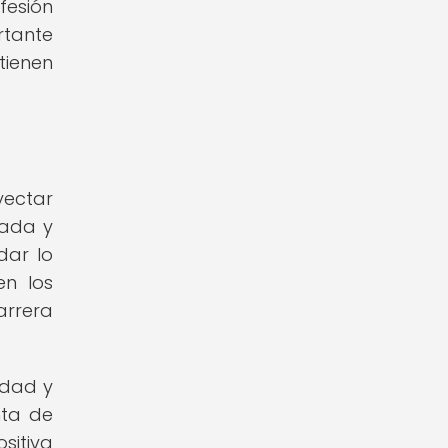
fesión
rtante
tienen
ectar
dada y
dar lo
en los
arrera
idad y
nta de
sitiva