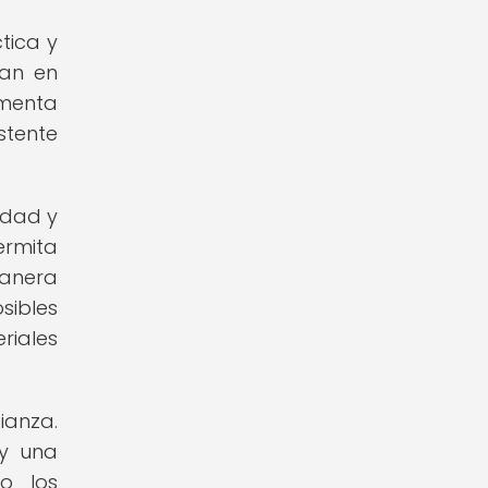
tica y
jan en
imenta
stente
idad y
ermita
manera
sibles
riales
ianza.
 y una
o los