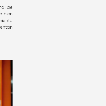
nal de
e bien
miento
ientan