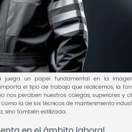
nta juega un papel fundamental en la image
mporta el tipo de trabajo que realicemos, la fo
o nos perciben nuestros colegas, superiores y cli
como la de los técnicos de mantenimiento industri
, sino también estilizada.
enta en el ámbito laboral