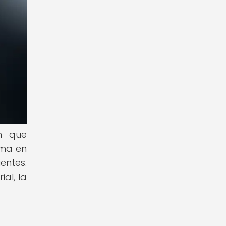
n que
rma en
entes.
al, la