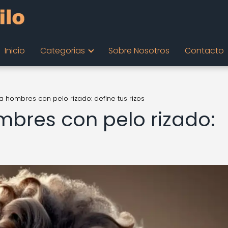
Inicio
Categorias
Sobre Nosotros
Contacto
 hombres con pelo rizado: define tus rizos
bres con pelo rizado: