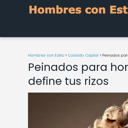
Hombres con Estilo
Cuidado Capilar
Peinados para
Peinados para hom
define tus rizos