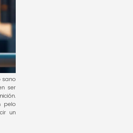
o sano
en ser
ición.
n pelo
cir un