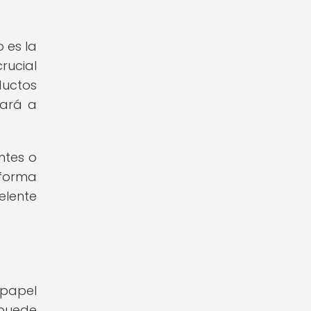
 es la
rucial
ductos
dará a
ntes o
 forma
elente
 papel
 puede