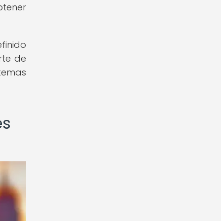
btener
finido
rte de
 temas
es