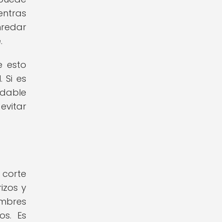
entras
nredar
.
e esto
 Si es
ndable
evitar
 corte
izos y
ombres
os. Es