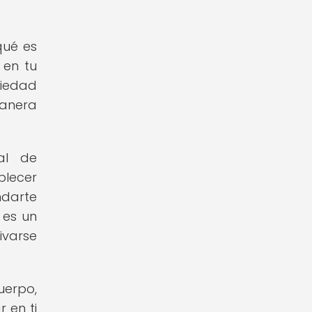
qué es
 en tu
riedad
manera
al de
blecer
ndarte
 es un
ivarse
uerpo,
 en ti