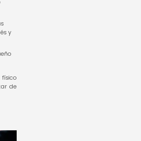
e
as
és y
sueño
físico
tar de