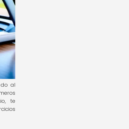
ado al
imeros
o, te
cicios