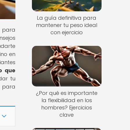
La guía definitiva para
mantener tu peso ideal
s para
con ejercicio
nsejos
udarte
ino en
iantes
lo que
dar tu
s para
¿Por qué es importante
la flexibilidad en los
hombres? Ejercicios
clave