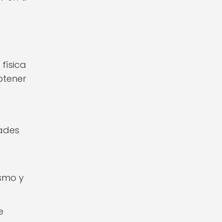
física
btener
dades
.
smo y
e