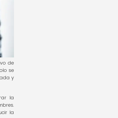
ivo de
olo se
dada y
rar la
mbres.
cir la