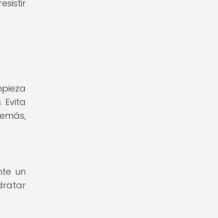
sistir
mpieza
 Evita
demás,
nte un
dratar