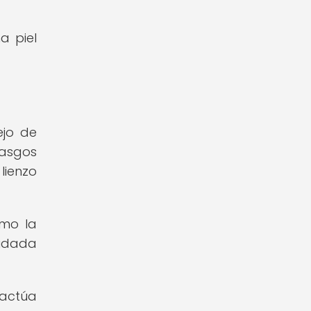
a piel
ejo de
rasgos
lienzo
omo la
uidada
 actúa