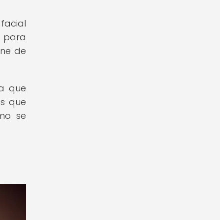
facial
s para
ine de
da que
as que
omo se