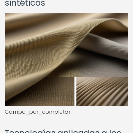
sintéticos
Campo_por_completar