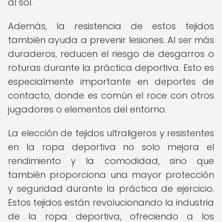
al sol.
Además, la resistencia de estos tejidos
también ayuda a prevenir lesiones. Al ser más
duraderos, reducen el riesgo de desgarros o
roturas durante la práctica deportiva. Esto es
especialmente importante en deportes de
contacto, donde es común el roce con otros
jugadores o elementos del entorno.
La elección de tejidos ultraligeros y resistentes
en la ropa deportiva no solo mejora el
rendimiento y la comodidad, sino que
también proporciona una mayor protección
y seguridad durante la práctica de ejercicio.
Estos tejidos están revolucionando la industria
de la ropa deportiva, ofreciendo a los