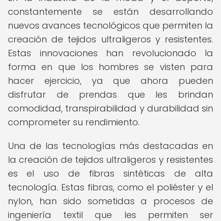
constantemente se están desarrollando
nuevos avances tecnológicos que permiten la
creación de tejidos ultraligeros y resistentes.
Estas innovaciones han revolucionado la
forma en que los hombres se visten para
hacer ejercicio, ya que ahora pueden
disfrutar de prendas que les brindan
comodidad, transpirabilidad y durabilidad sin
comprometer su rendimiento.
Una de las tecnologías más destacadas en
la creación de tejidos ultraligeros y resistentes
es el uso de fibras sintéticas de alta
tecnología. Estas fibras, como el poliéster y el
nylon, han sido sometidas a procesos de
ingeniería textil que les permiten ser