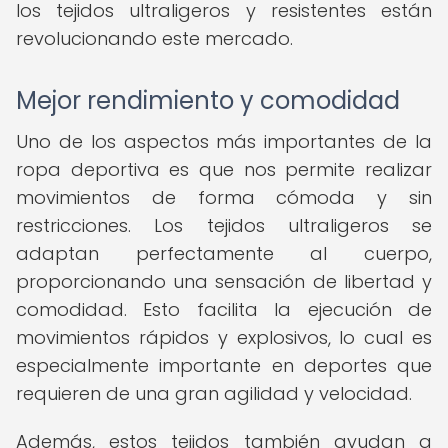
los tejidos ultraligeros y resistentes están
revolucionando este mercado.
Mejor rendimiento y comodidad
Uno de los aspectos más importantes de la
ropa deportiva es que nos permite realizar
movimientos de forma cómoda y sin
restricciones. Los tejidos ultraligeros se
adaptan perfectamente al cuerpo,
proporcionando una sensación de libertad y
comodidad. Esto facilita la ejecución de
movimientos rápidos y explosivos, lo cual es
especialmente importante en deportes que
requieren de una gran agilidad y velocidad.
Además, estos tejidos también ayudan a