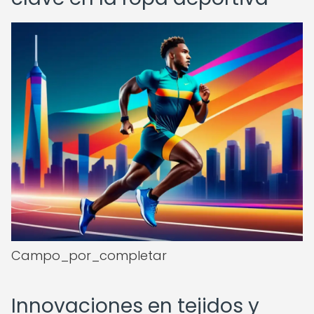
Campo_por_completar
Innovaciones en tejidos y