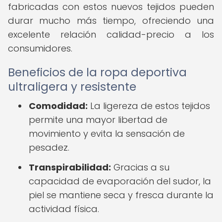
fabricadas con estos nuevos tejidos pueden
durar mucho más tiempo, ofreciendo una
excelente relación calidad-precio a los
consumidores.
Beneficios de la ropa deportiva
ultraligera y resistente
Comodidad:
La ligereza de estos tejidos
permite una mayor libertad de
movimiento y evita la sensación de
pesadez.
Transpirabilidad:
Gracias a su
capacidad de evaporación del sudor, la
piel se mantiene seca y fresca durante la
actividad física.