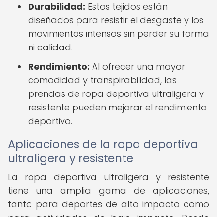
Durabilidad:
Estos tejidos están
diseñados para resistir el desgaste y los
movimientos intensos sin perder su forma
ni calidad.
Rendimiento:
Al ofrecer una mayor
comodidad y transpirabilidad, las
prendas de ropa deportiva ultraligera y
resistente pueden mejorar el rendimiento
deportivo.
Aplicaciones de la ropa deportiva
ultraligera y resistente
La ropa deportiva ultraligera y resistente
tiene una amplia gama de aplicaciones,
tanto para deportes de alto impacto como