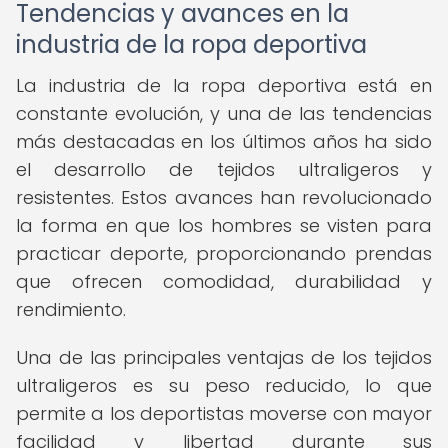
Tendencias y avances en la
industria de la ropa deportiva
La industria de la ropa deportiva está en
constante evolución, y una de las tendencias
más destacadas en los últimos años ha sido
el desarrollo de tejidos ultraligeros y
resistentes. Estos avances han revolucionado
la forma en que los hombres se visten para
practicar deporte, proporcionando prendas
que ofrecen comodidad, durabilidad y
rendimiento.
Una de las principales ventajas de los tejidos
ultraligeros es su peso reducido, lo que
permite a los deportistas moverse con mayor
facilidad y libertad durante sus