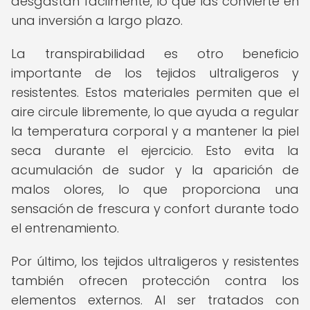
desgastan fácilmente, lo que las convierte en
una inversión a largo plazo.
La transpirabilidad es otro beneficio
importante de los tejidos ultraligeros y
resistentes. Estos materiales permiten que el
aire circule libremente, lo que ayuda a regular
la temperatura corporal y a mantener la piel
seca durante el ejercicio. Esto evita la
acumulación de sudor y la aparición de
malos olores, lo que proporciona una
sensación de frescura y confort durante todo
el entrenamiento.
Por último, los tejidos ultraligeros y resistentes
también ofrecen protección contra los
elementos externos. Al ser tratados con