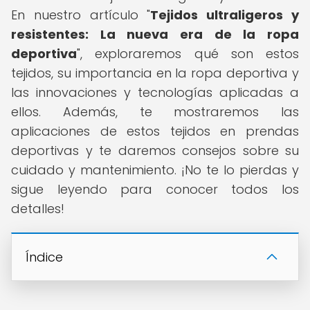
En nuestro artículo "
Tejidos ultraligeros y
resistentes: La nueva era de la ropa
deportiva
", exploraremos qué son estos
tejidos, su importancia en la ropa deportiva y
las innovaciones y tecnologías aplicadas a
ellos. Además, te mostraremos las
aplicaciones de estos tejidos en prendas
deportivas y te daremos consejos sobre su
cuidado y mantenimiento. ¡No te lo pierdas y
sigue leyendo para conocer todos los
detalles!
Índice