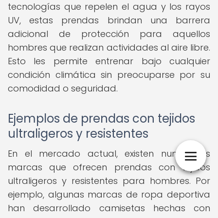
tecnologías que repelen el agua y los rayos
UV, estas prendas brindan una barrera
adicional de protección para aquellos
hombres que realizan actividades al aire libre.
Esto les permite entrenar bajo cualquier
condición climática sin preocuparse por su
comodidad o seguridad.
Ejemplos de prendas con tejidos
ultraligeros y resistentes
En el mercado actual, existen numerosas
marcas que ofrecen prendas con tejidos
ultraligeros y resistentes para hombres. Por
ejemplo, algunas marcas de ropa deportiva
han desarrollado camisetas hechas con