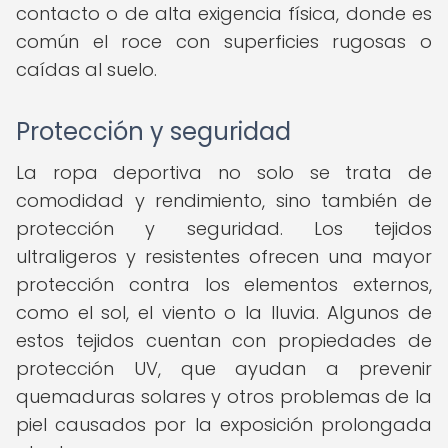
contacto o de alta exigencia física, donde es
común el roce con superficies rugosas o
caídas al suelo.
Protección y seguridad
La ropa deportiva no solo se trata de
comodidad y rendimiento, sino también de
protección y seguridad. Los tejidos
ultraligeros y resistentes ofrecen una mayor
protección contra los elementos externos,
como el sol, el viento o la lluvia. Algunos de
estos tejidos cuentan con propiedades de
protección UV, que ayudan a prevenir
quemaduras solares y otros problemas de la
piel causados por la exposición prolongada