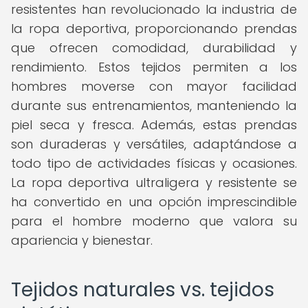
resistentes han revolucionado la industria de
la ropa deportiva, proporcionando prendas
que ofrecen comodidad, durabilidad y
rendimiento. Estos tejidos permiten a los
hombres moverse con mayor facilidad
durante sus entrenamientos, manteniendo la
piel seca y fresca. Además, estas prendas
son duraderas y versátiles, adaptándose a
todo tipo de actividades físicas y ocasiones.
La ropa deportiva ultraligera y resistente se
ha convertido en una opción imprescindible
para el hombre moderno que valora su
apariencia y bienestar.
Tejidos naturales vs. tejidos