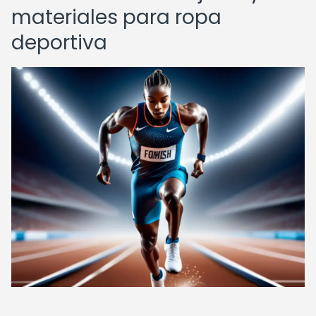
materiales para ropa
deportiva