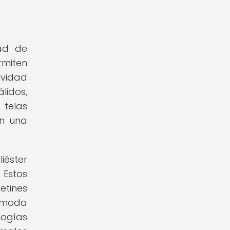
ad de
rmiten
ividad
lidos,
 telas
en una
iéster
 Estos
etines
cómoda
logías