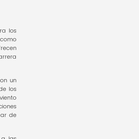
ra los
s como
recen
arrera
con un
de los
viento
ciones
tar de
 a las