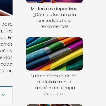
Materiales deportivos:
¿Cómo afectan a la
comodidad y el
s para
rendimiento?
a. Hoy
va. En
ubrirás
seño y
ierdas
n cada
ilo en
La importancia de los
materiales en la
elección de tu ropa
deportiva