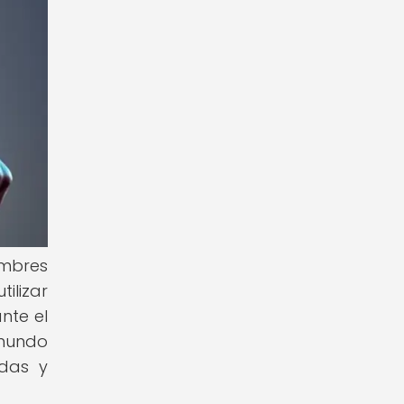
ombres
ilizar
nte el
 mundo
das y