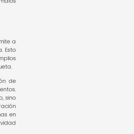
 malos
mite a
. Esto
mplios
ueta.
ión de
entos.
, sino
ración
nas en
ividad