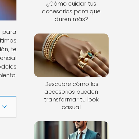
¿Cómo cuidar tus
accesorios para que
duren más?
s para
ltimas
ón, te
sencial
odelos
ento.
Descubre cómo los
accesorios pueden
transformar tu look
casual