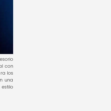
esorio
al con
ra los
en una
estilo