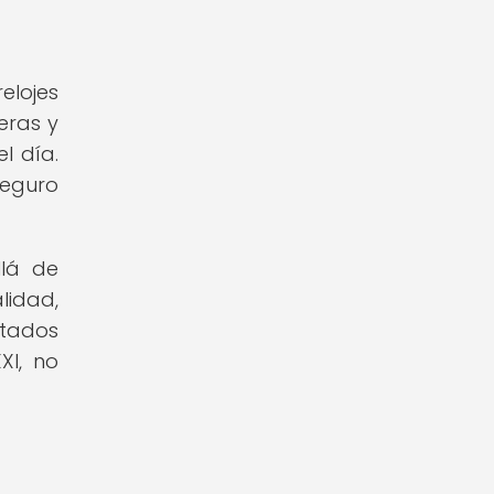
elojes
eras y
l día.
seguro
llá de
idad,
ctados
XI, no