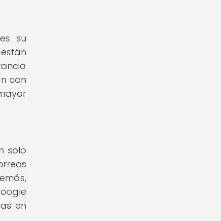
 es su
 están
ancia
an con
 mayor
n solo
orreos
demás,
Google
das en