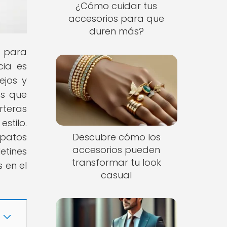
¿Cómo cuidar tus
accesorios para que
duren más?
s para
cia es
ejos y
es que
rteras
stilo.
Descubre cómo los
apatos
accesorios pueden
etines
transformar tu look
 en el
casual