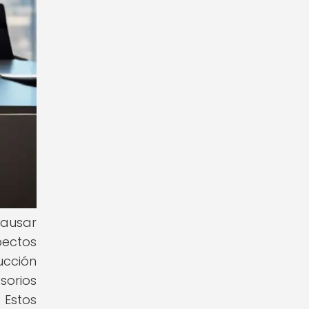
causar
ectos
ucción
sorios
Estos