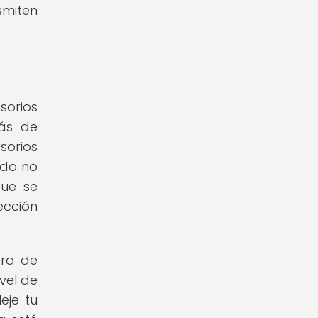
smiten
sorios
ás de
sorios
ado no
que se
ección
era de
vel de
eje tu