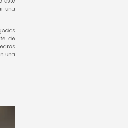
a esté
ar una
gocios
nte de
iedras
on una