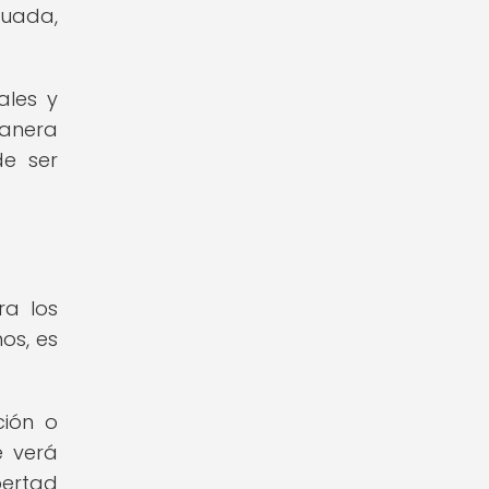
cuada,
ales y
manera
e ser
ra los
os, es
ción o
e verá
bertad