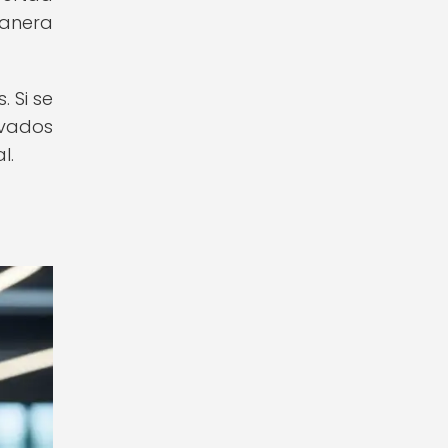
manera
 Si se
ivados
l.