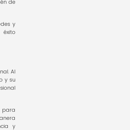
ién de
edes y
éxito
al. Al
o y su
sional
 para
manera
cia y