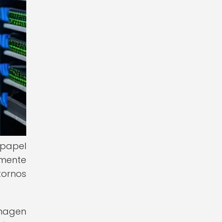
 papel
lmente
tornos
imagen