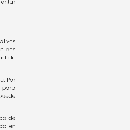
rentar
ativos
ue nos
tad de
a. Por
s para
 puede
rpo de
ada en