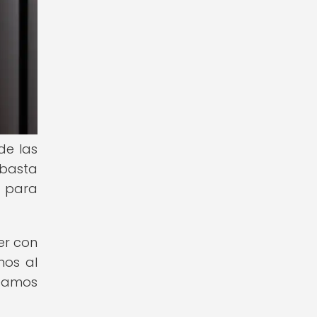
de las
 basta
a para
er con
mos al
veamos