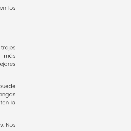
en los
trajes
r más
ejores
puede
mangas
ten la
s. Nos