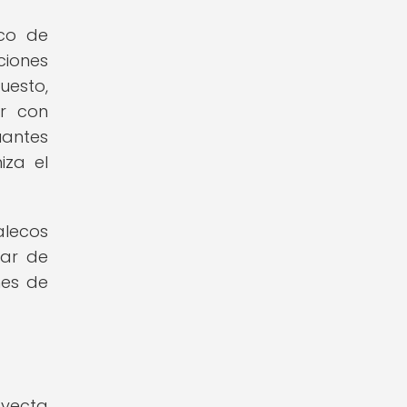
ico de
ciones
uesto,
ar con
antes
iza el
alecos
gar de
nes de
oyecta