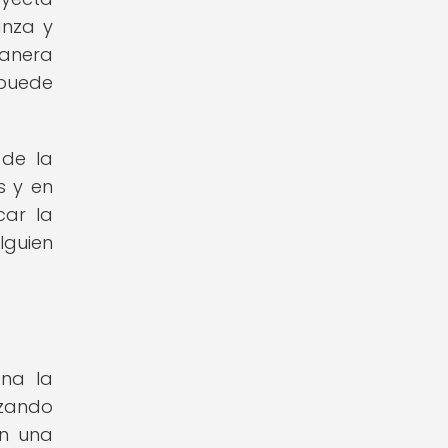
anza y
manera
 puede
 de la
s y en
car la
lguien
ona la
izando
an una