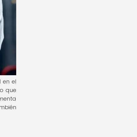
 en el
no que
imenta
ambién