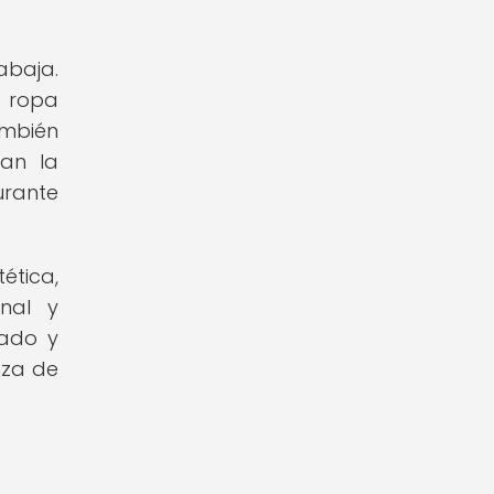
abaja.
 ropa
ambién
ban la
urante
ética,
nal y
dado y
nza de