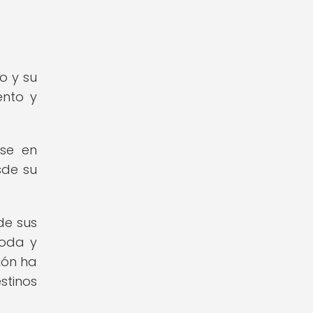
o y su
ento y
ose en
sde su
de sus
moda y
ión ha
stinos