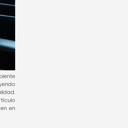
biente
ayendo
lidad.
tículo
ten en