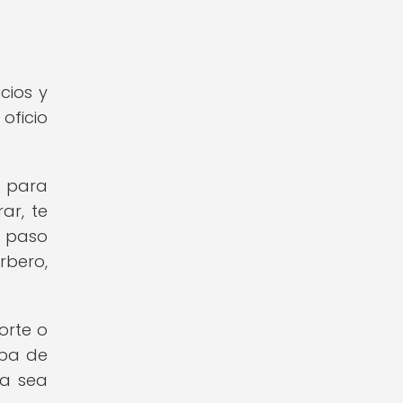
cios y
oficio
o para
ar, te
a paso
rbero,
orte o
opa de
ia sea