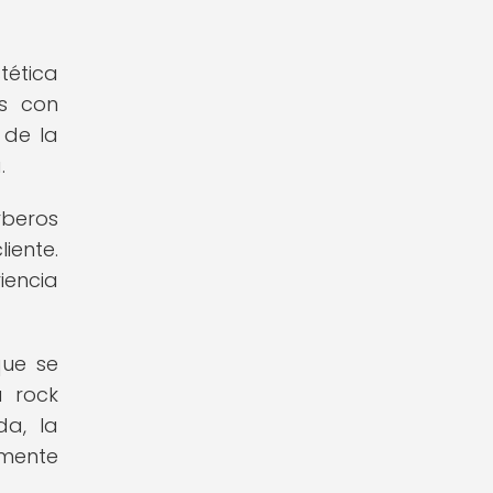
tética
os con
 de la
.
rberos
iente.
iencia
que se
a rock
da, la
amente